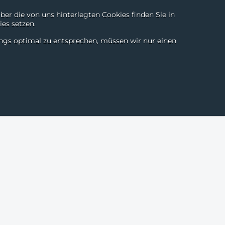
r die von uns hinterlegten Cookies finden Sie in
es setzen.
Chili Digital
About
Login
Contact
DE
|
EN
ings optimal zu entsprechen, müssen wir nur einen
SmartTools
Partner
Success Stories