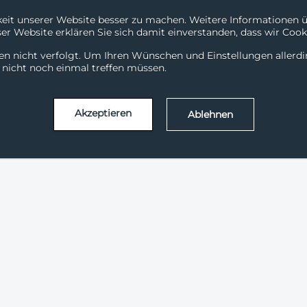
it unserer Website besser zu machen. Weitere Informationen übe
r Website erklären Sie sich damit einverstanden, dass wir Cooki
System Status
Support
en nicht verfolgt. Um Ihren Wünschen und Einstellungen allerd
ChiliDataHub
ChiliDataWarehouse
Chili
l nicht noch einmal treffen müssen.
Akzeptieren
Ablehnen