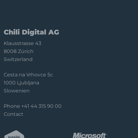
Anwendungen
Filter konfigurieren
Backend-Funktionen
Synchronisation & Daten
Chili Digital AG
Abonnement
Klausstrasse 43
Datenschutz & Deinstallation
8008 Zürich
Switzerland
Cesta na Vrhovce 5c
1000 Ljubljana
Slowenien
Phone
+41 44 315 90 00
Contact