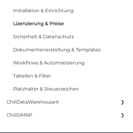
Installation & Einrichtung
Lizenzierung & Preise
Sicherheit & Datenschutz
Dokumentenerstellung & Templates
Workflows & Automatisierung
Tabellen & Filter
Platzhalter & Steuerzeichen
ChiliDataWarehouse®
ChiliSIMAP
Installation & Einrichtung
Integration mit Business Intelligence-
Erste Schritte