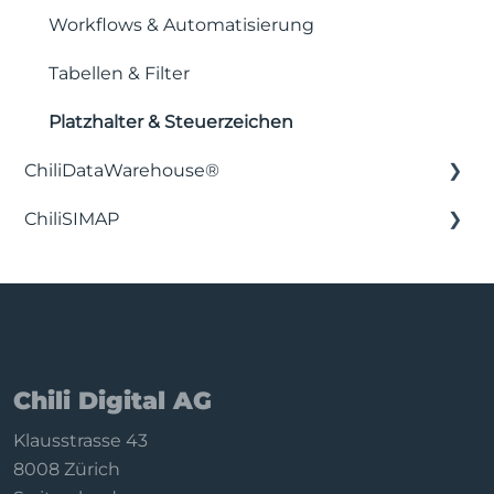
Workflows & Automatisierung
Tabellen & Filter
Platzhalter & Steuerzeichen
ChiliDataWarehouse®
ChiliSIMAP
Installation & Einrichtung
Integration mit Business Intelligence-
Erste Schritte
Anwendungen
Filter konfigurieren
Backend-Funktionen
Synchronisation & Daten
Chili Digital AG
Abonnement
Klausstrasse 43
Datenschutz & Deinstallation
8008 Zürich