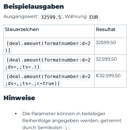
Beispielausgaben
Ausgangswert:
, Währung
32599.5
EUR
Steuerzeichen
Resultat
32599.50
[deal.amount(formatnumber:d=2
)]
32.599,50
[deal.amount(formatnumber:d=2
;ds=,;ts=.)]
€32.599,50
[deal.amount(formatnumber:d=2
;ds=,;ts=.;c=true)]
Hinweise
Die Parameter können in beliebiger
Reihenfolge angegeben werden, getrennt
durch Semikolon
.
;