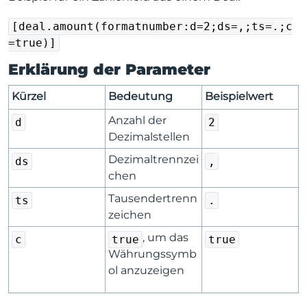
[deal.amount(formatnumber:d=2;ds=,;ts=.;c
=true)]
Erklärung der Parameter
Kürzel
Bedeutung
Beispielwert
Anzahl der
d
2
Dezimalstellen
Dezimaltrennzei
ds
,
chen
Tausendertrenn
ts
.
zeichen
, um das
c
true
true
Währungssymb
ol anzuzeigen