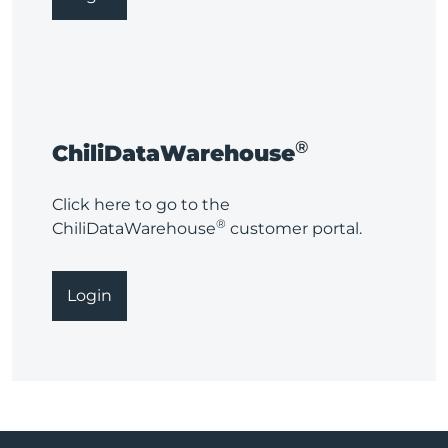
®
ChiliDataWarehouse
Click here to go to the
®
ChiliDataWarehouse
customer portal.
Login