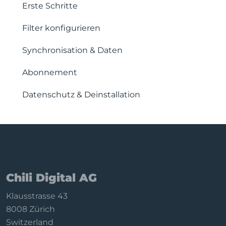
Sicherheit & Datenschutz
Integration mit Business Intelligence-
Erste Schritte
Anwendungen
Dokumentenerstellung & Templates
Filter konfigurieren
Backend-Funktionen
Workflows & Automatisierung
Synchronisation & Daten
Tabellen & Filter
Abonnement
Platzhalter & Steuerzeichen
Datenschutz & Deinstallation
Chili Digital AG
Klausstrasse 43
8008 Zürich
Switzerland