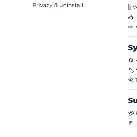
Privacy & uninstall
🎚️
Placeholders & Control
📥 
Characters
✏️ 
Sy
🔄
🏷️
📇
Su
💳 
🚪 