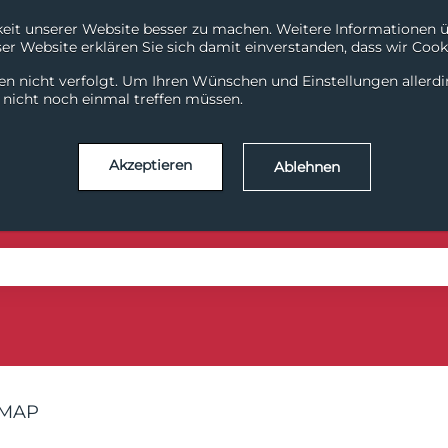
it unserer Website besser zu machen. Weitere Informationen übe
r Website erklären Sie sich damit einverstanden, dass wir Cooki
System Health
Support
en nicht verfolgt. Um Ihren Wünschen und Einstellungen allerd
ChiliDataHub
ChiliDataWarehouse
Chili
l nicht noch einmal treffen müssen.
Akzeptieren
Ablehnen
se the search field is empty.
IMAP