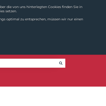
r die von uns hinterlegten Cookies finden Sie in
es setzen.
Chili Digital
About
Login
Contact
DE
|
EN
ings optimal zu entsprechen, müssen wir nur einen
SmartTools
Partner
Success Stories