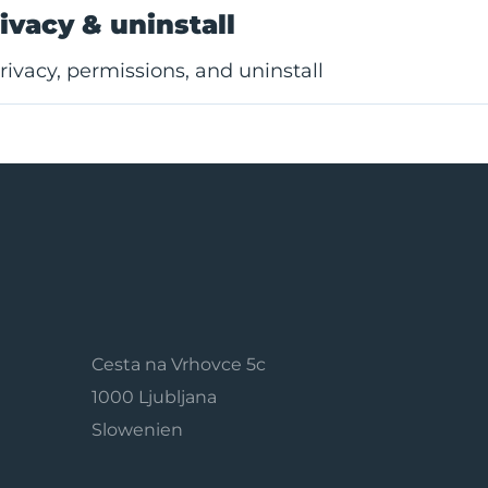
ivacy & uninstall
Privacy, permissions, and uninstall
Cesta na Vrhovce 5c
1000 Ljubljana
Slowenien