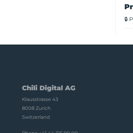
Pr
🔒 
Chili Digital AG
Klausstrasse 43
8008 Zurich
Switzerland