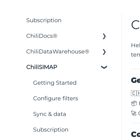
C
Subscription
ChiliDocs®
Hel
ChiliDataWarehouse®
Installation & Setup
ten
ChiliSIMAP
Licensing & Pricing
Installation & Setup
Ge
Security & Privacy
Integration with business
Getting Started
intelligence applications
🇨
Document Creation &
Configure filters
📦 
Templates
Backend functions
🚀 
Sync & data
Workflows & Automation
Subscription
Co
Tables & Filters